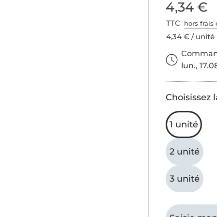
4,34 €
TTC
hors frais 
4,34 € / unité
Commande
lun., 17.0
Choisissez l
1 unité
2 unité
3 unité