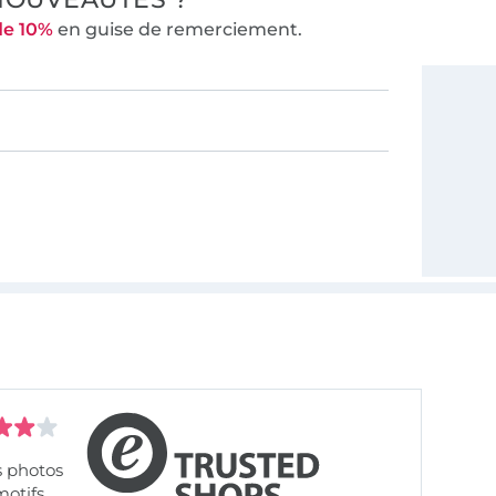
de 10%
en guise de remerciement.
s photos
motifs.