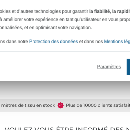
okies et d’autres technologies pour garantir
la fiabilité, la rapi
 à améliorer votre expérience en tant qu’utilisateur en vous pro
sonnalisées, et en optimisant votre navigation.
ons dans notre
Protection des données
et dans nos
Mentions lé
Paramètres
Ciseaux tailleur Professional 8'' 21 cm
R
26,17 € / unité
29,24 € / unité
1
e mètres de tissu en stock
Plus de 10000 clients satisfai
VOULEZ-VOUS ÊTRE INFORMÉ DES 