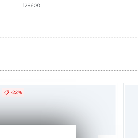
128600
-22%