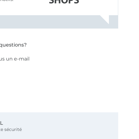
questions?
us un e-mail
SL
e sécurité