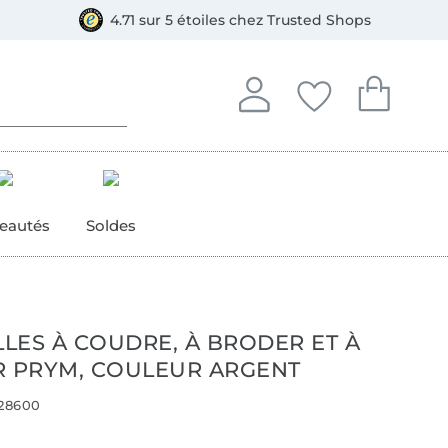
e
ment, Bancontact
4.71 sur 5 étoiles chez Trusted Shops
Se connecter à votre compt
Vous avez enregistré
Vous avez enr
Se connecter
Mes favoris
Mon pan
eautés
Soldes
LLES À COUDRE, À BRODER ET À
R PRYM, COULEUR ARGENT
28600