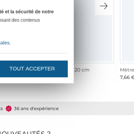
dité et la sécurité de notre
posant des contenus
gales
.
TOUT ACCEPTER
ègle couture Stoffe Hemmers, 20 cm
Mètre
,97 € / unité
2,52 € / unité
7,66 €
ts
36 ans d'expérience
NOUVEAUTÉS ?