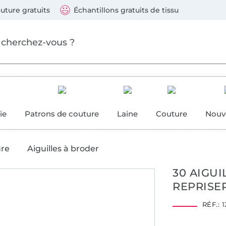
ller au contenu principal
Continuer la recherch
 suivants : Visa, Mastercard, Carte bleue, PayPal, Vire
uture gratuits
Échantillons gratuits de tissu
ure
 couture
ie
Patrons de couture
Laine
Couture
Nouv
ure
Aiguilles à broder
30 AIGUI
REPRISE
RÉF.:
1