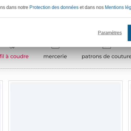
ons dans notre
Protection des données
et dans nos
Mentions lé
Articles assortis
Paramètres
fil à coudre
mercerie
patrons de coutur