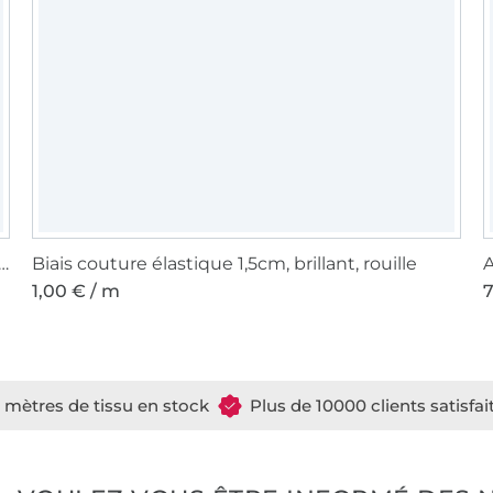
 à coudre Gütermann 200m polyester, (082), rouge
Biais couture élastique 1,5cm, brillant, rouille
A
1,00 € / m
7
e mètres de tissu en stock
Plus de 10000 clients satisfai