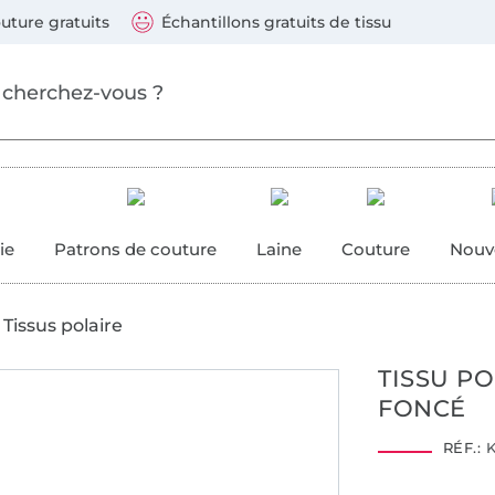
ller au contenu principal
Continuer la recherch
 suivants : Visa, Mastercard, Carte bleue, PayPal, Vire
uture gratuits
Échantillons gratuits de tissu
ure
 couture
ie
Patrons de couture
Laine
Couture
Nouv
Tissus polaire
TISSU PO
FONCÉ
RÉF.:
K