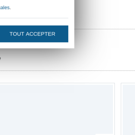
gales
.
TOUT ACCEPTER
e