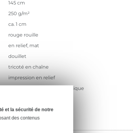
145 cm
250 g/m²
ca. 1 cm
rouge rouille
en relief, mat
douillet
tricoté en chaîne
impression en relief
duveteux, doux, léger, élastique
KC4008-037
dité et la sécurité de notre
posant des contenus