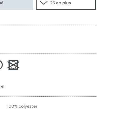
sé
œil
100% polyester