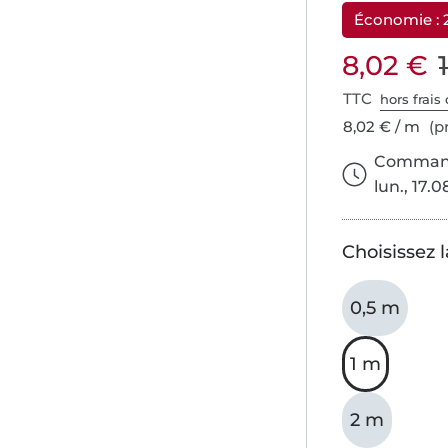
Économie :
8,02 €
TTC
hors frais 
8,02 € / m
(pr
Commande
lun., 17.0
Choisissez 
0,5 m
1 m
2 m