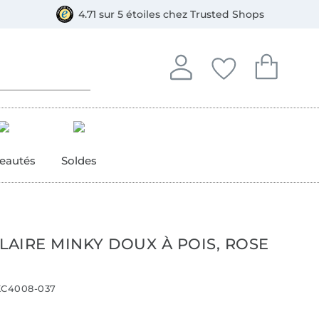
e
ment, Bancontact
4.71 sur 5 étoiles chez Trusted Shops
Se connecter à votre compt
Vous avez enregistré
Vous avez enr
Se connecter
Mes favoris
Mon pan
eautés
Soldes
LAIRE MINKY DOUX À POIS, ROSE
C4008-037