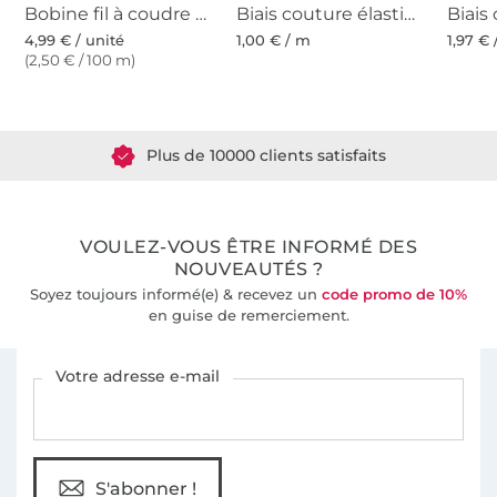
Bobine fil à coudre Gütermann 200m polyester, (191) menthe clair
Biais couture élastique 1,5cm, brillant, menthe
4,99 € / unité
1,00 € / m
1,97 €
(2,50 € / 100 m)
Plus de 1.8 millions de mètres de tissu en stock
Plus de 10000 clients satisfaits
36 ans d'expérience
VOULEZ-VOUS ÊTRE INFORMÉ DES
NOUVEAUTÉS ?
Soyez toujours informé(e) & recevez un
code promo de 10%
en guise de remerciement.
Vous êtes abonné à la newsletter de Tissus Hemmers.
Votre adresse e-mail
S'abonner !