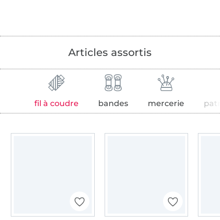
Articles assortis
fil à coudre
bandes
mercerie
pat