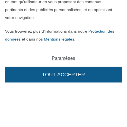
en tant qu’utilisateur en vous proposant des contenus
Passer à la boutique allemande
pertinents et des publicités personnalisées, et en optimisant
votre navigation.
Mentions légales
Vous trouverez plus d’informations dans notre
Protection des
CGV
données
et dans nos
Mentions légales
.
Protection des données
Paramètres
Droit de rétractation
TOUT ACCEPTER
Contact
Rétractation de commande
Trouvez plus d’idées