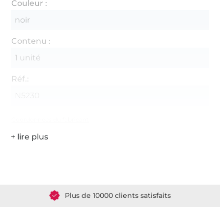
Couleur :
noir
Contenu :
1 unité
Réf.:
N5230
Coordonnées du fabricant
Plus de 1.8 millions de mètres de tissu en stock
Plus de 10000 clients satisfaits
36 ans d'expérience