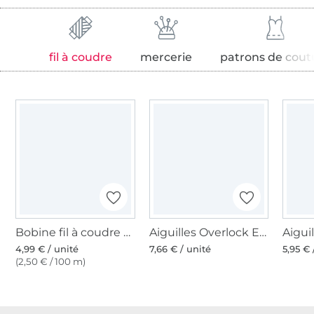
fil à coudre
mercerie
patrons de cout
Bobine fil à coudre Gütermann 200m polyester, (482) bleu pétrole foncé
Aiguilles Overlock ELX 705, 80-90
4,99 € / unité
7,66 € / unité
5,95 € 
(2,50 € / 100 m)
Plus de 1.8 millions de mètres de tissu en stock
Plus de 10000 clients satisfaits