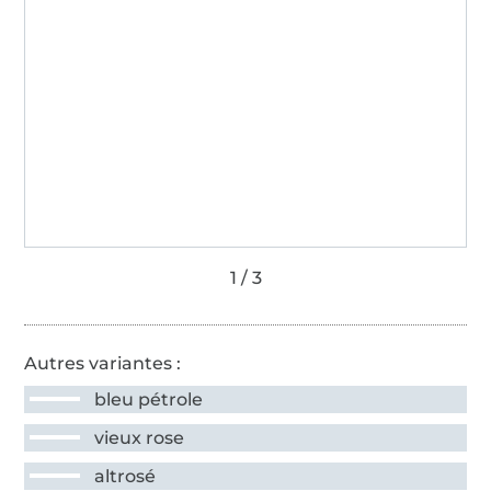
Autres variantes :
bleu pétrole
vieux rose
altrosé