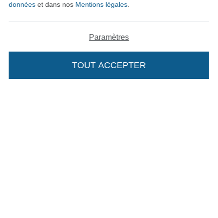
données
et dans nos
Mentions légales
.
Protection des données
Paramètres
Droit de rétractation
TOUT ACCEPTER
Contact
Rétractation de commande
Trouvez plus d’idées