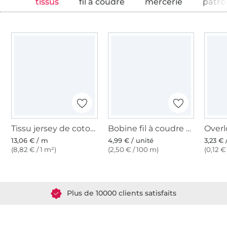
tissus
fil à coudre
mercerie
patro
Tissu jersey de coton uni, rose clair
Bobine fil à coudre Gütermann 200m polyester, (662) rose moyen
13,06 € / m
4,99 € / unité
3,23 € 
(8,82 € / 1 m²)
(2,50 € / 100 m)
(0,12 €
Plus de 1.8 millions de mètres de tissu en stock
Plus de 10000 clients satisfaits
36 ans d'expérience