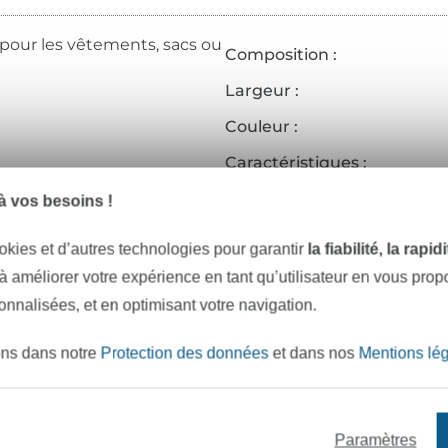
 pour les vêtements, sacs ou
Composition :
Largeur :
Couleur :
Caractéristiques :
Réf.:
 vos besoins !
Coordonnées du fabricant
okies et d’autres technologies pour garantir
la fiabilité, la rapi
 à améliorer votre expérience en tant qu’utilisateur en vous pro
sonnalisées, et en optimisant votre navigation.
e mètres de tissu en stock
Plus de 10000 clients satisfai
ons dans notre
Protection des données
et dans nos
Mentions lé
VOULEZ-VOUS ÊTRE INFORMÉ DES 
Paramètres
Soyez toujours informé(e) & recevez un
code promo 