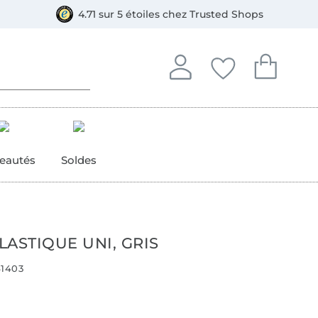
e
ment, Bancontact
4.71 sur 5 étoiles chez Trusted Shops
Se connecter à votre compt
Vous avez enregistré
Vous avez enr
Se connecter
Mes favoris
Mon pan
eautés
Soldes
ASTIQUE UNI, GRIS
1403