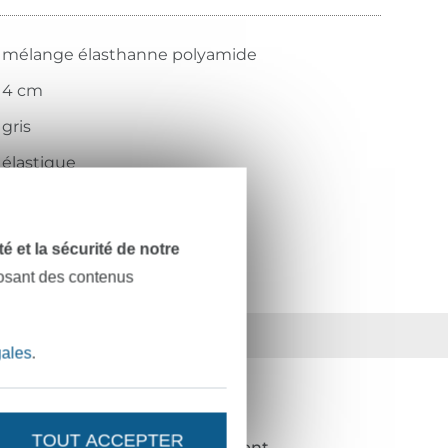
mélange élasthanne polyamide
4 cm
gris
élastique
41403
dité et la sécurité de notre
posant des contenus
ts
36 ans d'expérience
gales
.
NOUVEAUTÉS ?
TOUT ACCEPTER
de 10%
en guise de remerciement.