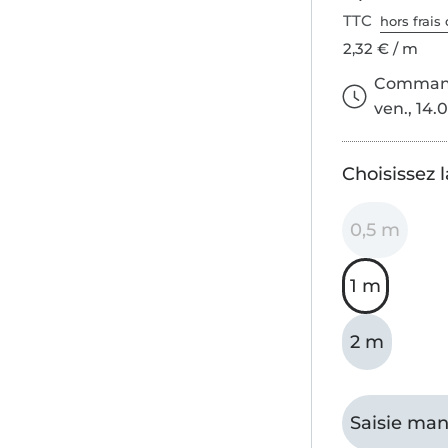
TTC
hors frais 
2,32 € / m
Commande
ven., 14.0
Choisissez 
0,5 m
1 m
2 m
Saisie man