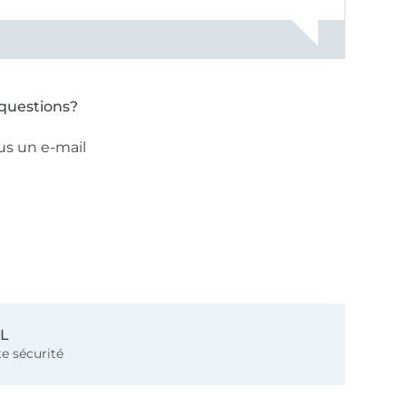
ose pâle
questions?
us un e-mail
SL
e sécurité