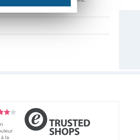
on
ouleur
à la