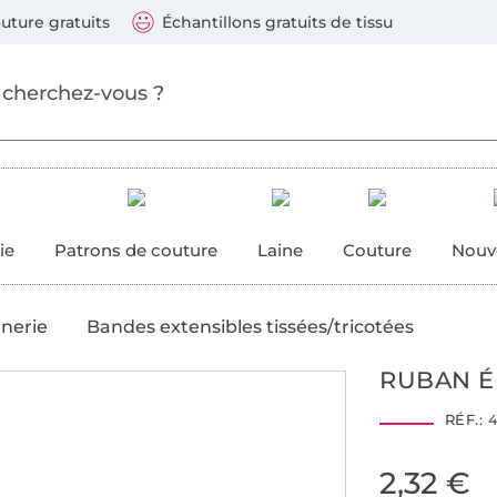
ller au contenu principal
Continuer la recherch
 suivants : Visa, Mastercard, Carte bleue, PayPal, Vire
uture gratuits
Échantillons gratuits de tissu
ure
 couture
ie
Patrons de couture
Laine
Couture
Nouv
anerie
Bandes extensibles tissées/tricotées
RUBAN ÉL
RÉF.:
4
2,32 €