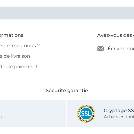
photo et à la description (r
et non crème).
ormations
Avez-vous des 
i sommes-nous ?
Écrivez-no
is de livraison
de de paiement
Sécurité garantie
Cryptage S
 »
Achats en tout