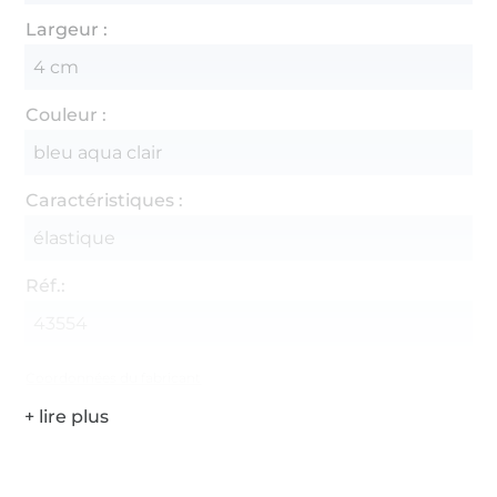
Largeur :
4 cm
Couleur :
bleu aqua clair
Caractéristiques :
élastique
Réf.:
43554
Coordonnées du fabricant