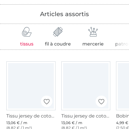
Articles assortis
tissus
fil à coudre
mercerie
patro
Tissu jersey de coton uni, bleu pétrole clair
Tissu jersey de coton uni, vert menthe, 455.421-6305
13,06 € / m
13,06 € / m
4,99 €
(8,82 € / 1 m²)
(8,82 € / 1 m²)
(2,50 €