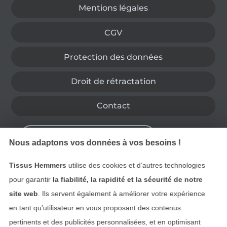
Mentions légales
CGV
Protection des données
Droit de rétractation
Contact
Rétractation de commande
Nous adaptons vos données à vos besoins !
Tissus Hemmers
utilise des cookies et d’autres technologies
Trouvez plus d’idées
pour garantir
la fiabilité, la rapidité et la sécurité de notre
site web
. Ils servent également à améliorer votre expérience
en tant qu’utilisateur en vous proposant des contenus
pertinents et des publicités personnalisées, et en optimisant