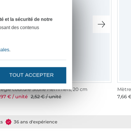
dité et la sécurité de notre
posant des contenus
gales
.
TOUT ACCEPTER
ègle couture Stoffe Hemmers, 20 cm
Mètre
,97 € / unité
2,52 € / unité
7,66 €
ts
36 ans d'expérience