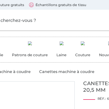
ller au contenu principal
Continuer la recherch
 suivants : Visa, Mastercard, Carte bleue, PayPal, Vire
uture gratuits
Échantillons gratuits de tissu
ure
 couture
ie
Patrons de couture
Laine
Couture
Nouv
achine à coudre
Canettes machine à coudre
CANETTE
20,5 MM
RÉF.:
6