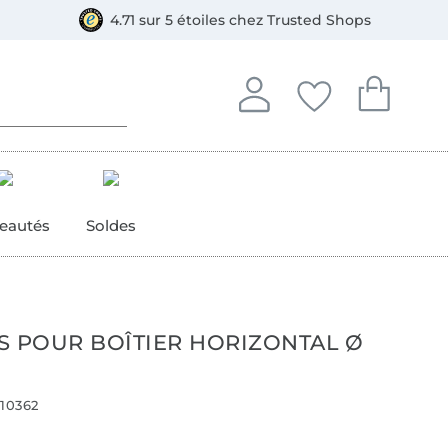
e
ment, Bancontact
4.71 sur 5 étoiles chez Trusted Shops
Se connecter à votre compt
Vous avez enregistré
Vous avez enr
Se connecter
Mes favoris
Mon pan
eautés
Soldes
S POUR BOÎTIER HORIZONTAL Ø
10362