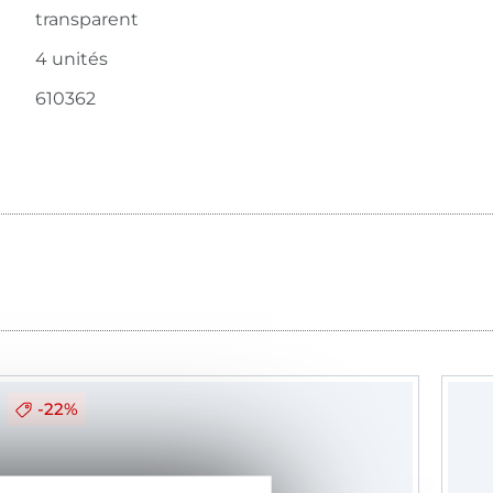
transparent
4 unités
610362
-22%