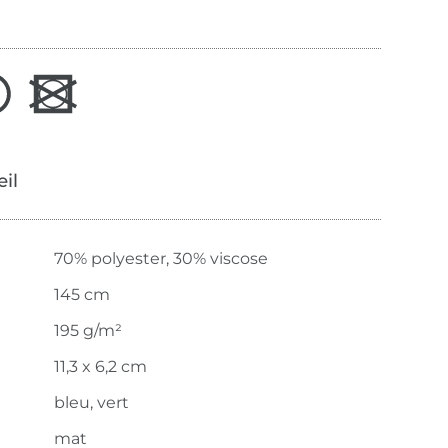
œil
70% polyester, 30% viscose
145 cm
195 g/m²
11,3 x 6,2 cm
bleu, vert
mat