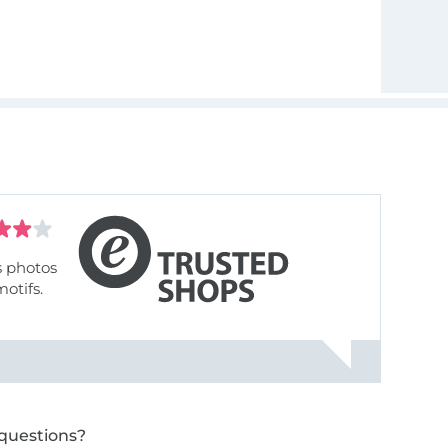
s photos
motifs.
questions?