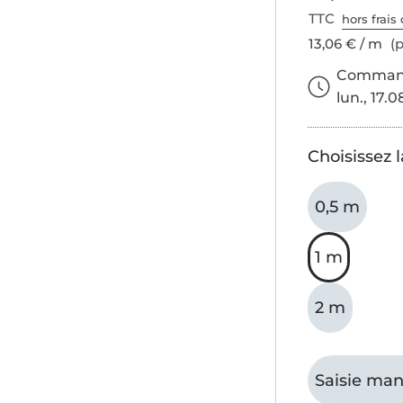
TTC
hors frais 
13,06 € / m
(p
Commande
lun., 17.0
Choisissez 
0,5 m
1 m
2 m
Saisie man