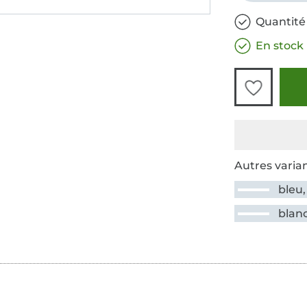
Quantité
En stock
Autres varian
bleu,
blan