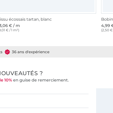
issu écossais tartan, blanc
3,06 € / m
4,99 €
9,01 € / 1 m²)
(2,50 €
ts
36 ans d'expérience
NOUVEAUTÉS ?
de 10%
en guise de remerciement.