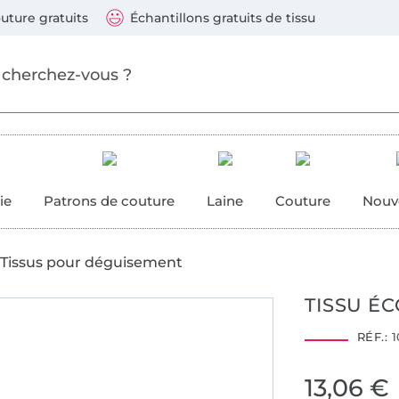
ller au contenu principal
Continuer la recherch
 suivants : Visa, Mastercard, Carte bleue, PayPal, Vire
uture gratuits
Échantillons gratuits de tissu
ure
 couture
ie
Patrons de couture
Laine
Couture
Nouv
Tissus pour déguisement
TISSU ÉC
15
20
25
RÉF.:
1
13,06 €