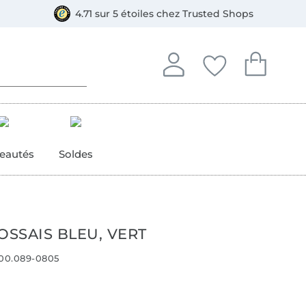
e
ment, Bancontact
4.71 sur 5 étoiles chez Trusted Shops
Se connecter à votre compt
Vous avez enregistré
Vous avez enr
Se connecter
Mes favoris
Mon pan
eautés
Soldes
OSSAIS BLEU, VERT
00.089-0805