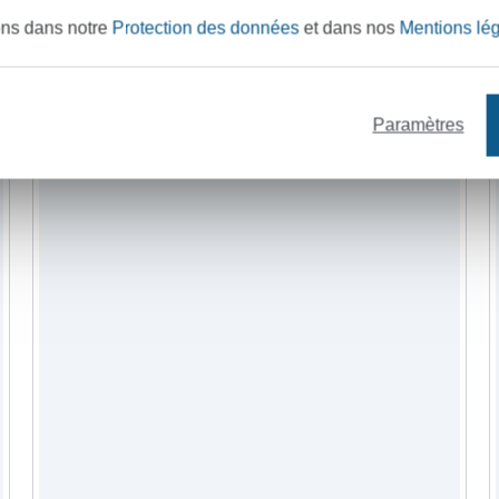
ons dans notre
Protection des données
et dans nos
Mentions lé
tissus
fil à coudre
Paramètres