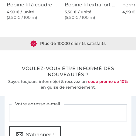
Bobine fil à coudre Gütermann 200m polyester, (001) blanc cassé
Bobine fil extra fort Gütermann 100m polyester, (111) blanc cassé
4,99 € / unité
5,50 € / unité
4,99 €
(2,50 € / 100 m)
(5,50 € / 100 m)
Plus de 1.8 millions de mètres de tissu en stock
Plus de 10000 clients satisfaits
36 ans d'expérience
VOULEZ-VOUS ÊTRE INFORMÉ DES
NOUVEAUTÉS ?
Soyez toujours informé(e) & recevez un
code promo de 10%
en guise de remerciement.
Vous êtes abonné à la newsletter de Tissus Hemmers.
Votre adresse e-mail
S'abonner !