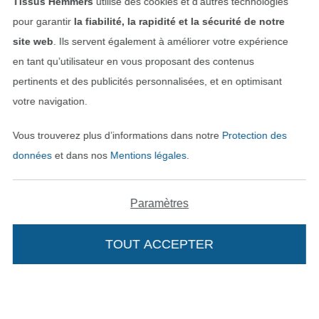
Tissus Hemmers
utilise des cookies et d’autres technologies
Passer à la boutique allemande
pour garantir
la fiabilité, la rapidité et la sécurité de notre
site web
. Ils servent également à améliorer votre expérience
Mentions légales
en tant qu’utilisateur en vous proposant des contenus
pertinents et des publicités personnalisées, et en optimisant
CGV
votre navigation.
Protection des données
Vous trouverez plus d’informations dans notre
Protection des
données
et dans nos
Mentions légales
.
Droit de rétractation
Contact
Paramètres
Rétractation de commande
TOUT ACCEPTER
Trouvez plus d’idées