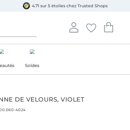
e
ment, Bancontact
4.71 sur 5 étoiles chez Trusted Shops
Se connecter à votre compt
Vous avez enregistré
Vous avez enr
Se connecter
Mes favoris
Mon pan
eautés
Soldes
NNE DE VELOURS, VIOLET
00.060-4024