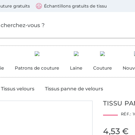
ller au contenu principal
Continuer la recherch
 suivants : Visa, Mastercard, Carte bleue, PayPal, Vire
uture gratuits
Échantillons gratuits de tissu
ure
 couture
ie
Patrons de couture
Laine
Couture
Nouv
Tissus velours
Tissus panne de velours
TISSU PA
RÉF.:
1
4,53 €