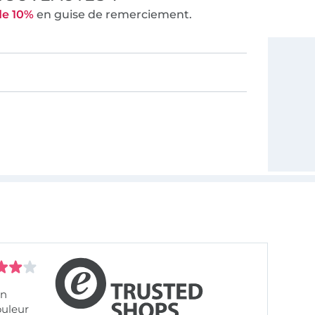
de 10%
en guise de remerciement.
on
ouleur