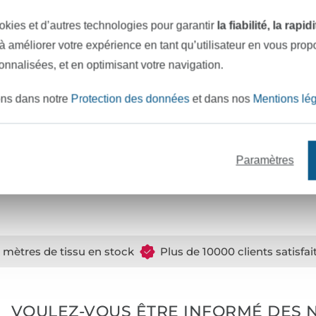
Couleur :
okies et d’autres technologies pour garantir
la fiabilité, la rapi
Surface :
 à améliorer votre expérience en tant qu’utilisateur en vous pro
Toucher :
sonnalisées, et en optimisant votre navigation.
Mode de fabrication :
ons dans notre
Protection des données
et dans nos
Mentions lé
Finition :
Caractéristiques :
Réf.:
Paramètres
Coordonnées du fabricant
e mètres de tissu en stock
Plus de 10000 clients satisfai
VOULEZ-VOUS ÊTRE INFORMÉ DES 