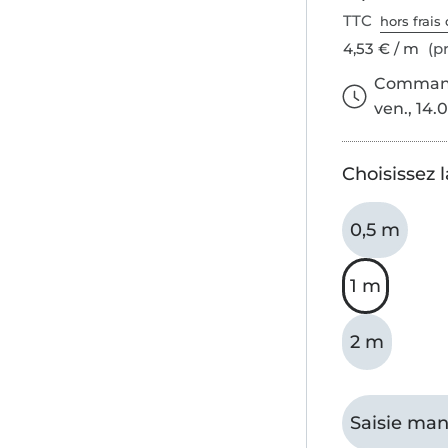
TTC
hors frais 
4,53 € / m
(pr
Commande
ven., 14.0
Choisissez 
0,5 m
1 m
2 m
Saisie man