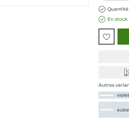
Quantité
En stock
Autres varian
viole
aube