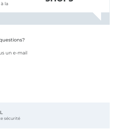
à la
ose pâle
questions?
us un e-mail
SL
e sécurité