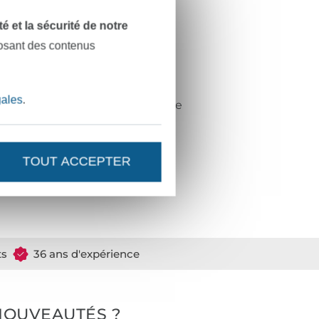
violet
dité et la sécurité de notre
chatoyant
posant des contenus
doux
tricoté en chaîne
gales
.
teint avant tissage
doux, élastique
100.060-4024
TOUT ACCEPTER
ts
36 ans d'expérience
NOUVEAUTÉS ?