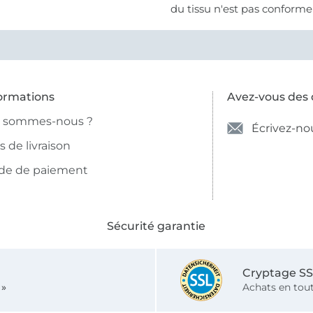
du tissu n'est pas conforme 
photo et à la description (r
et non crème).
ormations
Avez-vous des 
i sommes-nous ?
Écrivez-no
is de livraison
de de paiement
Sécurité garantie
Cryptage S
 »
Achats en tout