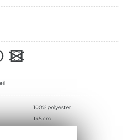
œil
100% polyester
145 cm
160 g/m²