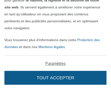
pour garantir
la fiabilité, la rapidité et la sécurité de notre
site web
. Ils servent également à améliorer votre expérience
Mentions légales
en tant qu’utilisateur en vous proposant des contenus
pertinents et des publicités personnalisées, et en optimisant
CGV
votre navigation.
Protection des données
Vous trouverez plus d’informations dans notre
Protection des
données
et dans nos
Mentions légales
.
Droit de rétractation
Contact
Paramètres
Rétractation de commande
TOUT ACCEPTER
Trouvez plus d’idées