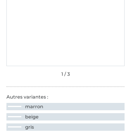
Autres variantes :
marron
beige
gris