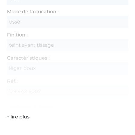
Mode de fabrication :
tissé
Finition :
teint avant tissage
Caractéristiques :
léger, doux
Réf.:
129.442-5007
Coordonnées du fabricant