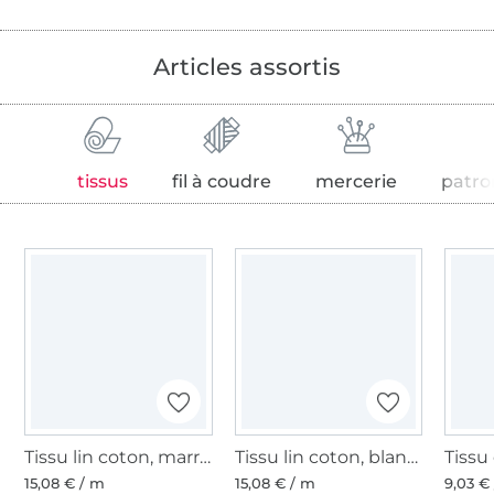
Articles assortis
tissus
fil à coudre
mercerie
patro
Tissu lin coton, marron clair
Tissu lin coton, blanc blanc cassé
15,08 € / m
15,08 € / m
9,03 €