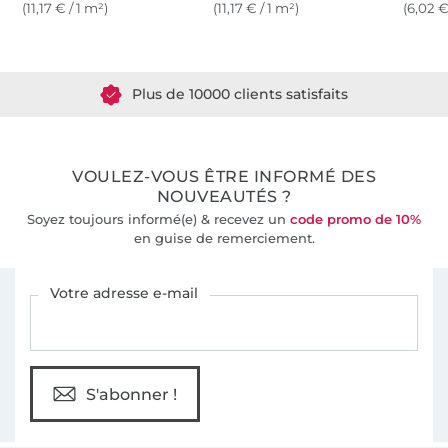
(11,17 € / 1 m²)
(11,17 € / 1 m²)
(6,02 €
Plus de 1.8 millions de mètres de tissu en stock
Plus de 10000 clients satisfaits
36 ans d'expérience
VOULEZ-VOUS ÊTRE INFORMÉ DES
NOUVEAUTÉS ?
Soyez toujours informé(e) & recevez un
code promo de 10%
en guise de remerciement.
Vous êtes abonné à la newsletter de Tissus Hemmers.
Votre adresse e-mail
S'abonner !