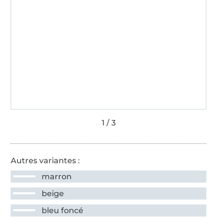
Autres variantes :
marron
beige
bleu foncé