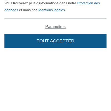
Vous trouverez plus d’informations dans notre
Protection des
Mentions légales
données
et dans nos
Mentions légales
.
CGV
Paramètres
Protection des données
TOUT ACCEPTER
Droit de rétractation
Contact
Rétractation de commande
Trouvez plus d’idées