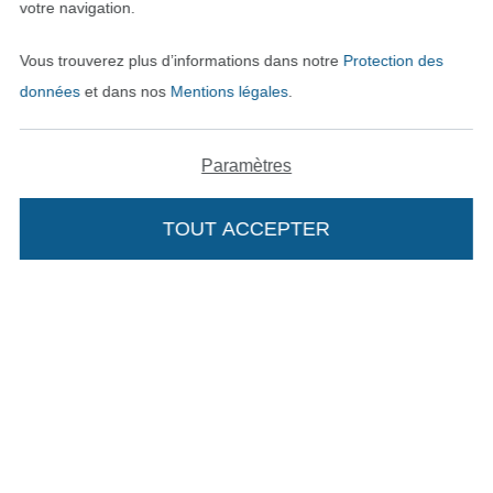
votre navigation.
Passer à la boutique allemande
Vous trouverez plus d’informations dans notre
Protection des
données
et dans nos
Mentions légales
.
Mentions légales
CGV
Paramètres
Protection des données
TOUT ACCEPTER
Droit de rétractation
Contact
Rétractation de commande
Trouvez plus d’idées