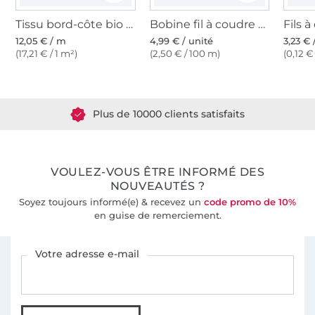
Tissu bord-côte bio jersey tubulaire lisse, blanc cassé
Bobine fil à coudre Gütermann 200m polyester, (111) blanc vanille
12,05 € / m
4,99 € / unité
3,23 € 
(17,21 € / 1 m²)
(2,50 € / 100 m)
(0,12 €
Plus de 1.8 millions de mètres de tissu en stock
Plus de 10000 clients satisfaits
36 ans d'expérience
VOULEZ-VOUS ÊTRE INFORMÉ DES
NOUVEAUTÉS ?
Soyez toujours informé(e) & recevez un
code promo de 10%
en guise de remerciement.
Vous êtes abonné à la newsletter de Tissus Hemmers.
Votre adresse e-mail