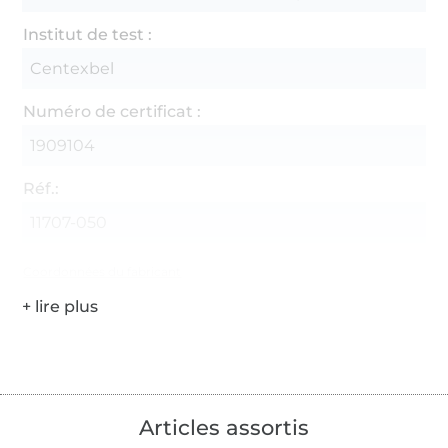
Institut de test :
Centexbel
Numéro de certificat :
1909104
Réf.:
11707-050
Coordonnées du fabricant
Articles assortis