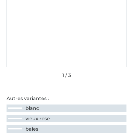
Autres variantes :
blanc
vieux rose
baies