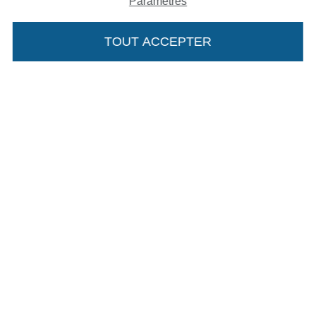
Paramètres
Protection des données
TOUT ACCEPTER
Droit de rétractation
Contact
Rétractation de commande
Trouvez plus d’idées