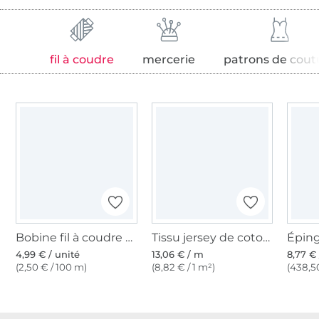
fil à coudre
mercerie
patrons de cout
Bobine fil à coudre Gütermann 200m polyester, (111) blanc vanille
Tissu jersey de coton uni, blanc
4,99 € / unité
13,06 € / m
8,77 € 
(2,50 € / 100 m)
(8,82 € / 1 m²)
(438,50
Plus de 1.8 millions de mètres de tissu en stock