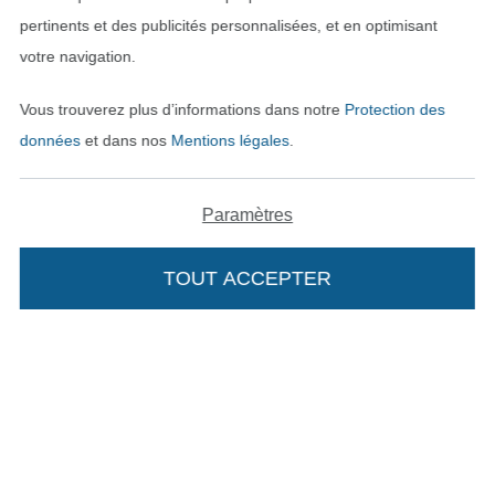
pertinents et des publicités personnalisées, et en optimisant
votre navigation.
Vous trouverez plus d’informations dans notre
Protection des
données
et dans nos
Mentions légales
.
Paramètres
Passer à la boutique néerla
Passer à la boutiqu
Nederlands
Français
TOUT ACCEPTER
Ajouter à mon panier
Deutsch