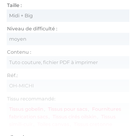
Taille :
Midi + Big
Niveau de difficulté :
moyen
Contenu :
Tuto couture, fichier PDF à imprimer
Réf.:
OH-MICHI
Tissu recommandé:
Tissus gobelin
Tissus pour sacs
Fournitures
fabrication sacs
Tissus cirés oilskin
Tissus
simili-cuir
Toiles canvas
Tissus cretonne