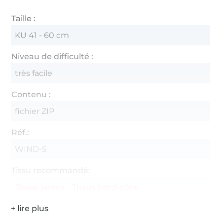
Taille :
KU 41 - 60 cm
Niveau de difficulté :
très facile
Contenu :
fichier ZIP
Réf.:
WIND-5
Tissu recommandé:
Tissus jersey
Tissus bord-côte