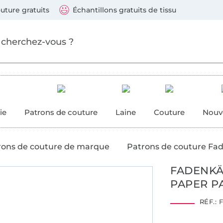
ller au contenu principal
Continuer la recherch
 suivants : Visa, Mastercard, Carte bleue, PayPal, Vire
uture gratuits
Échantillons gratuits de tissu
ure
 couture
ie
Patrons de couture
Laine
Couture
Nouv
rons de couture de marque
Patrons de couture Fa
FADENKÄ
PAPER P
RÉF.:
F