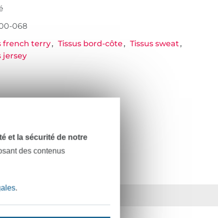
é
000-068
s french terry
Tissus bord-côte
Tissus sweat
s jersey
dité et la sécurité de notre
posant des contenus
gales
.
ts
36 ans d'expérience