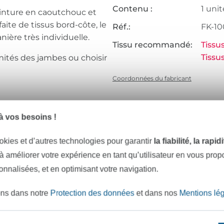
Contenu :
1 unit
inture en caoutchouc et
aite de tissus bord-côte, le
Réf.:
FK-1
ière très individuelle.
Tissu recommandé:
Tissu
Tissu
ités des jambes ou choisir
Coordonnées du fabricant
 d’échanger ou de
 vos besoins !
. Nous déclinons toute
emploi. © Copyright
okies et d’autres technologies pour garantir
la fiabilité, la rapi
vés.
 à améliorer votre expérience en tant qu’utilisateur en vous pro
sonnalisées, et en optimisant votre navigation.
ons dans notre
Protection des données
et dans nos
Mentions lé
e mètres de tissu en stock
Plus de 10000 clients satisfai