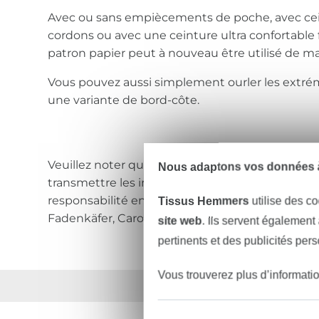
Avec ou sans empiècements de poche, avec ce
cordons ou avec une ceinture ultra confortable f
patron papier peut à nouveau être utilisé de man
Vous pouvez aussi simplement ourler les extrém
une variante de bord-côte.
Veuillez noter qu’il n’est pas permis de copier,
Nous adaptons vos données à
transmettre les instructions ainsi que le patron
responsabilité en cas d’erreur dans le mode d’
Tissus Hemmers
utilise des co
Fadenkäfer, Carolin Hofmann – Tous droits réser
site web
. Ils servent également
pertinents et des publicités per
Vous trouverez plus d’informati
Plus de 1.8 millions d