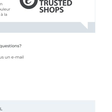
on
ouleur
à la
ose pâle
questions?
us un e-mail
SL