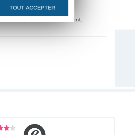
TOUT ACCEPTER
NOUVEAUTÉS ?
de 10%
en guise de remerciement.