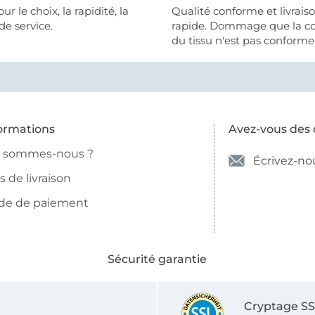
 la rapidité, la
Qualité conforme et livrais
de service.
rapide. Dommage que la c
du tissu n'est pas conforme 
photo et à la description (r
et non crème).
ormations
Avez-vous des 
i sommes-nous ?
Écrivez-no
is de livraison
de de paiement
Sécurité garantie
Cryptage S