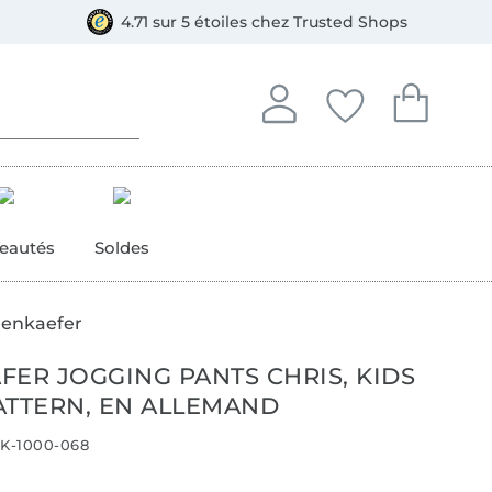
e
ment, Bancontact
4.71 sur 5 étoiles chez Trusted Shops
Se connecter à votre compt
Vous avez enregistré
Vous avez enr
Se connecter
Mes favoris
Mon pan
eautés
Soldes
denkaefer
FER JOGGING PANTS CHRIS, KIDS
ATTERN, EN ALLEMAND
K-1000-068