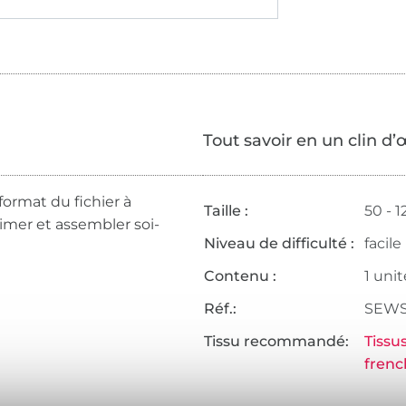
Tout savoir en un clin d’
format du fichier à
Taille :
50 - 
rimer et assembler soi-
Niveau de difficulté :
facile
Contenu :
1 unit
Réf.:
SEWS
Tissu recommandé:
Tissu
frenc