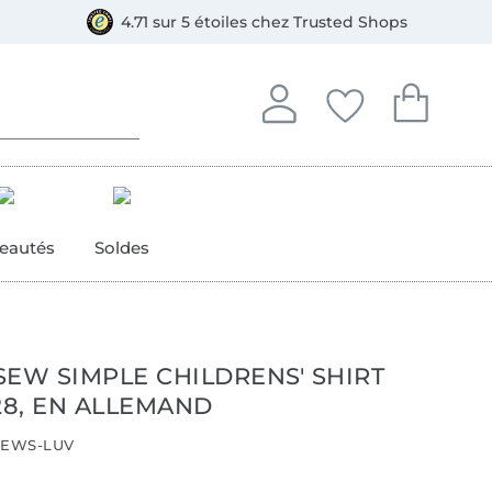
e
ment, Bancontact
4.71 sur 5 étoiles chez Trusted Shops
Se connecter à votre compt
Vous avez enregistré
Vous avez enr
Se connecter
Mes favoris
Mon pan
eautés
Soldes
SEW SIMPLE CHILDRENS' SHIRT
28, EN ALLEMAND
EWS-LUV