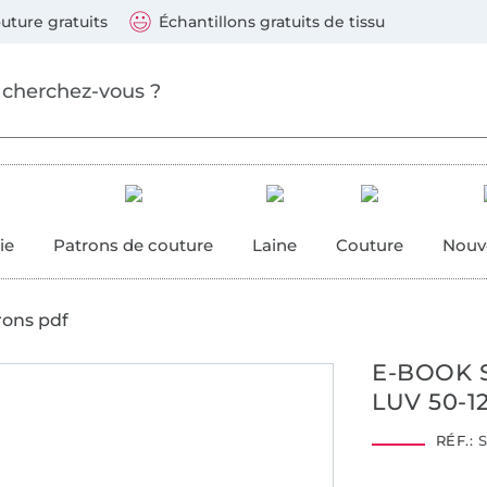
ller au contenu principal
Continuer la recherch
 suivants : Visa, Mastercard, Carte bleue, PayPal, Vire
uture gratuits
Échantillons gratuits de tissu
ure
 couture
ie
Patrons de couture
Laine
Couture
Nouv
rons pdf
E-BOOK 
LUV 50-1
RÉF.:
S