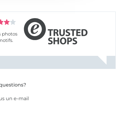
s photos
motifs.
questions?
us un e-mail