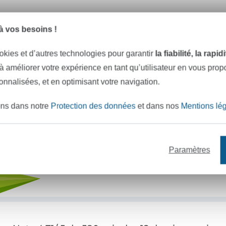
e mètres de tissu en stock
Plus de 10000 clients satisfai
 vos besoins !
okies et d’autres technologies pour garantir
la fiabilité, la rapi
VOULEZ-VOUS ÊTRE INFORMÉ DES 
 à améliorer votre expérience en tant qu’utilisateur en vous pro
Soyez toujours informé(e) & recevez un
code promo 
sonnalisées, et en optimisant votre navigation.
ons dans notre
Protection des données
et dans nos
Mentions lé
Votre adresse e-mail
Paramètres
S'abonner !