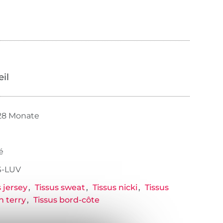
œil
128 Monate
é
-LUV
s jersey
Tissus sweat
Tissus nicki
Tissus
h terry
Tissus bord-côte