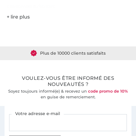
Coordonnées du fabricant
Plus de 1.8 millions de mètres de tissu en stock
Plus de 10000 clients satisfaits
36 ans d'expérience
VOULEZ-VOUS ÊTRE INFORMÉ DES
NOUVEAUTÉS ?
Soyez toujours informé(e) & recevez un
code promo de 10%
en guise de remerciement.
Vous êtes abonné à la newsletter de Tissus Hemmers.
Votre adresse e-mail