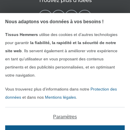
Trouvez plus d’idées
Nous adaptons vos données à vos besoins !
Tissus Hemmers
utilise des cookies et d’autres technologies
pour garantir
la fiabilité, la rapidité et la sécurité de notre
site web
. Ils servent également à améliorer votre expérience
en tant qu’utilisateur en vous proposant des contenus
pertinents et des publicités personnalisées, et en optimisant
Passer à la boutique néerla
Passer à la boutiqu
Nederlands
Français
votre navigation.
Vous trouverez plus d’informations dans notre
Protection des
Deutsch
données
et dans nos
Mentions légales
.
Paramètres