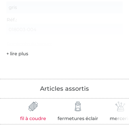
gris
Réf.:
018003-004
Coordonnées du fabricant
Articles assortis
fil à coudre
fermetures éclair
merceri