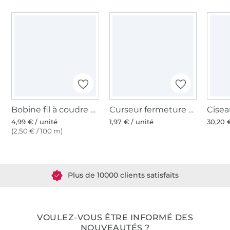
Bobine fil à coudre Gütermann 200m polyester, (141) gris éléphant
Curseur fermeture Éclair, couleur argent
4,99 € / unité
1,97 € / unité
30,20 
(2,50 € / 100 m)
Plus de 1.8 millions de mètres de tissu en stock
Plus de 10000 clients satisfaits
36 ans d'expérience
VOULEZ-VOUS ÊTRE INFORMÉ DES
NOUVEAUTÉS ?