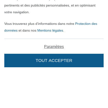
Contact
pertinents et des publicités personnalisées, et en optimisant
votre navigation.
Rétractation de commande
Vous trouverez plus d’informations dans notre
Protection des
données
et dans nos
Mentions légales
.
Trouvez plus d’idées
Paramètres
TOUT ACCEPTER
Passer à la boutique néerla
Passer à la boutiqu
Nederlands
Français