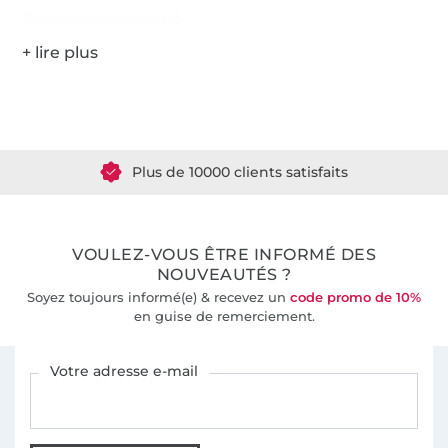
Coordonnées du fabricant
Plus de 1.8 millions de mètres de tissu en stock
Plus de 10000 clients satisfaits
36 ans d'expérience
VOULEZ-VOUS ÊTRE INFORMÉ DES
NOUVEAUTÉS ?
Soyez toujours informé(e) & recevez un
code promo de 10%
en guise de remerciement.
Vous êtes abonné à la newsletter de Tissus Hemmers.
Votre adresse e-mail