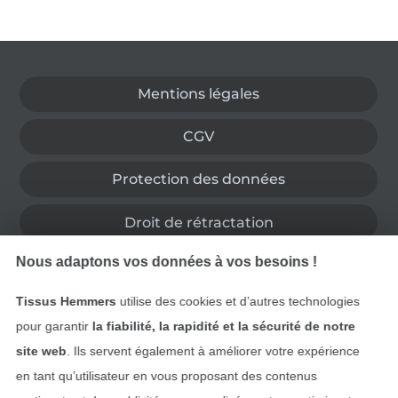
Passer à la boutique allemande
Mentions légales
CGV
Protection des données
Droit de rétractation
Nous adaptons vos données à vos besoins !
Contact
Tissus Hemmers
utilise des cookies et d’autres technologies
Rétractation de commande
pour garantir
la fiabilité, la rapidité et la sécurité de notre
site web
. Ils servent également à améliorer votre expérience
en tant qu’utilisateur en vous proposant des contenus
Trouvez plus d’idées