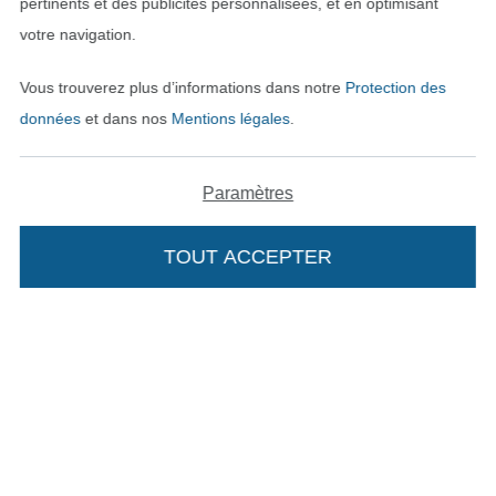
pertinents et des publicités personnalisées, et en optimisant
votre navigation.
Vous trouverez plus d’informations dans notre
Protection des
données
et dans nos
Mentions légales
.
Paramètres
TOUT ACCEPTER
Passer à la boutique néerla
Passer à la boutiqu
Nederlands
Français
Deutsch