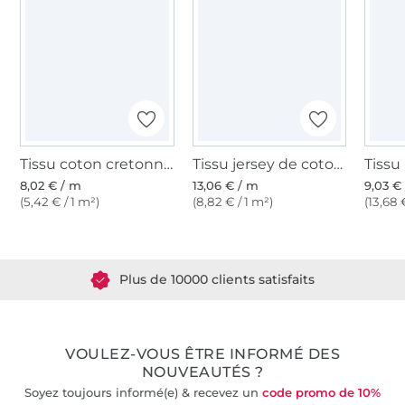
Tissu coton cretonne fanion, rouge
Tissu jersey de coton uni, rouge
8,02 € / m
13,06 € / m
9,03 €
(5,42 € / 1 m²)
(8,82 € / 1 m²)
(13,68 
Plus de 1.8 millions de mètres de tissu en stock
Plus de 10000 clients satisfaits
36 ans d'expérience
VOULEZ-VOUS ÊTRE INFORMÉ DES
NOUVEAUTÉS ?
Soyez toujours informé(e) & recevez un
code promo de 10%