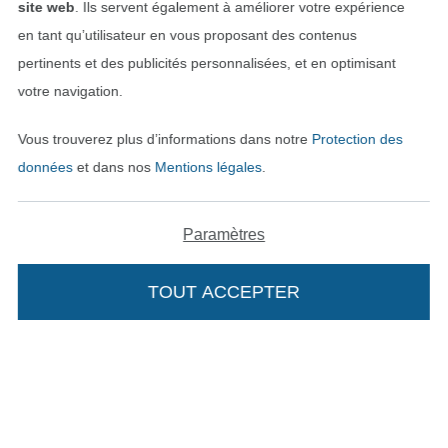
site web
. Ils servent également à améliorer votre expérience
en tant qu’utilisateur en vous proposant des contenus
Rétractation de commande
pertinents et des publicités personnalisées, et en optimisant
votre navigation.
Trouvez plus d’idées
Vous trouverez plus d’informations dans notre
Protection des
données
et dans nos
Mentions légales
.
Paramètres
TOUT ACCEPTER
Passer à la boutique néerla
Passer à la boutiqu
Nederlands
Français