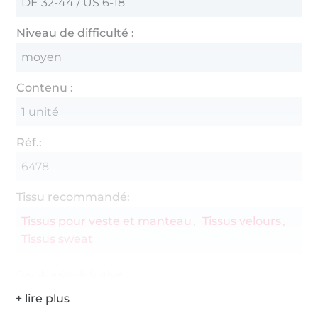
DE 32-44 / US 6-18
Niveau de difficulté :
moyen
Contenu :
1 unité
Réf.:
6478
Tissu recommandé:
Tissus pour veste et manteau
Tissus velours
Tissus sweat
Coordonnées du fabricant