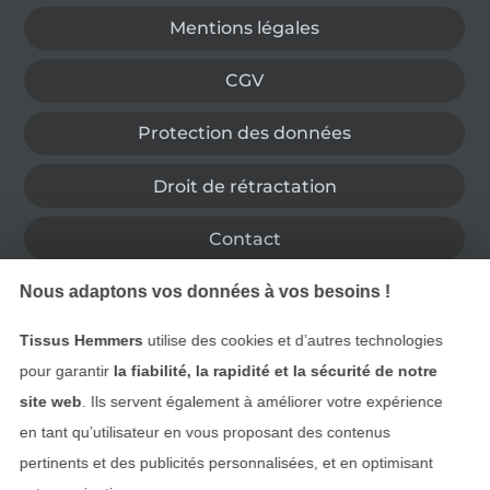
Mentions légales
CGV
Protection des données
Droit de rétractation
Contact
Nous adaptons vos données à vos besoins !
Rétractation de commande
Tissus Hemmers
utilise des cookies et d’autres technologies
pour garantir
la fiabilité, la rapidité et la sécurité de notre
Trouvez plus d’idées
site web
. Ils servent également à améliorer votre expérience
en tant qu’utilisateur en vous proposant des contenus
pertinents et des publicités personnalisées, et en optimisant