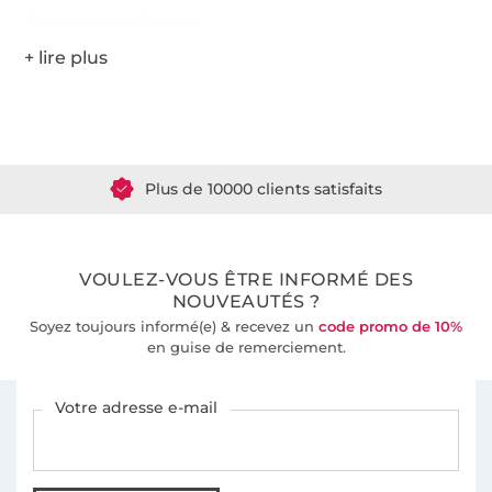
Coordonnées du fabricant
Plus de 1.8 millions de mètres de tissu en stock
Plus de 10000 clients satisfaits
36 ans d'expérience
VOULEZ-VOUS ÊTRE INFORMÉ DES
NOUVEAUTÉS ?
Soyez toujours informé(e) & recevez un
code promo de 10%
en guise de remerciement.
Vous êtes abonné à la newsletter de Tissus Hemmers.
Votre adresse e-mail