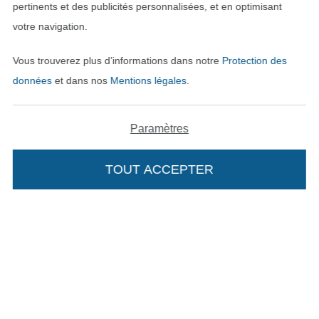
Trouvez plus d’idées
pertinents et des publicités personnalisées, et en optimisant
votre navigation.
Vous trouverez plus d’informations dans notre
Protection des
données
et dans nos
Mentions légales
.
Paramètres
TOUT ACCEPTER
Passer à la boutique néerla
Passer à la boutiqu
Nederlands
Français
Deutsch