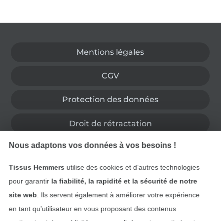
Passer à la boutique allemande
Mentions légales
CGV
Protection des données
Droit de rétractation
Nous adaptons vos données à vos besoins !
Contact
Tissus Hemmers
utilise des cookies et d’autres technologies
Rétractation de commande
pour garantir
la fiabilité, la rapidité et la sécurité de notre
site web
. Ils servent également à améliorer votre expérience
en tant qu’utilisateur en vous proposant des contenus
Trouvez plus d’idées