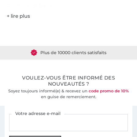
Coordonnées du fabricant
Plus de 1.8 millions de mètres de tissu en stock
Plus de 10000 clients satisfaits
36 ans d'expérience
VOULEZ-VOUS ÊTRE INFORMÉ DES
NOUVEAUTÉS ?
Soyez toujours informé(e) & recevez un
code promo de 10%
en guise de remerciement.
Vous êtes abonné à la newsletter de Tissus Hemmers.
Votre adresse e-mail