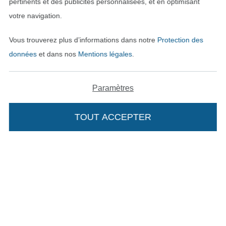
pertinents et des publicités personnalisées, et en optimisant
votre navigation.
Vous trouverez plus d’informations dans notre
Protection des
données
et dans nos
Mentions légales
.
Paramètres
TOUT ACCEPTER
Passer à la boutique néerla
Passer à la boutiqu
Nederlands
Français
Deutsch