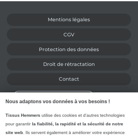
Passer à la boutique allemande
Mentions légales
CGV
Protection des données
Droit de rétractation
Contact
Rétractation de commande
Nous adaptons vos données à vos besoins !
Tissus Hemmers
utilise des cookies et d’autres technologies
Trouvez plus d’idées
pour garantir
la fiabilité, la rapidité et la sécurité de notre
site web
. Ils servent également à améliorer votre expérience