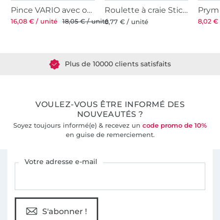
Pince VARIO avec outils à percer pour Ø 3 et 4 mm
Roulette à craie Stick ergonomic
16,08 € / unité
18,05 € / unité
8,02 € 
8,77 € / unité
Plus de 1.8 millions de mètres de tissu en stock
Plus de 10000 clients satisfaits
36 ans d'expérience
VOULEZ-VOUS ÊTRE INFORMÉ DES
NOUVEAUTÉS ?
Soyez toujours informé(e) & recevez un
code promo de 10%
en guise de remerciement.
Vous êtes abonné à la newsletter de Tissus Hemmers.
Votre adresse e-mail
S'abonner !