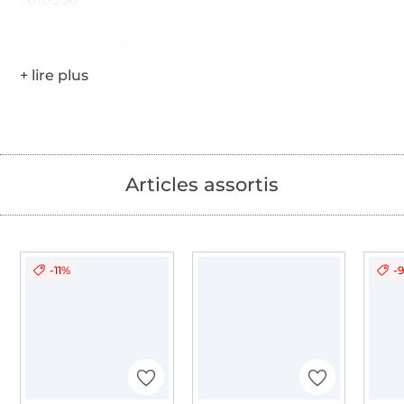
Coordonnées du fabricant
Articles assortis
-11%
-