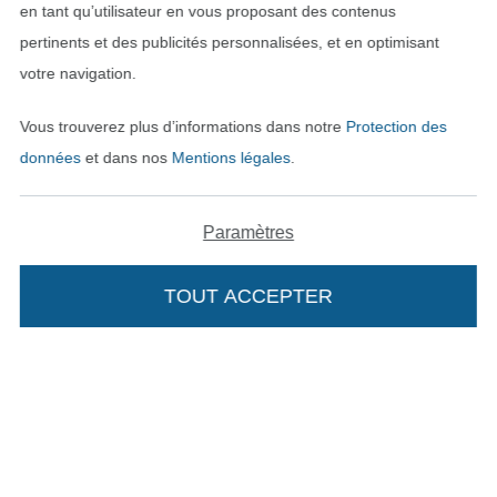
en tant qu’utilisateur en vous proposant des contenus
pertinents et des publicités personnalisées, et en optimisant
votre navigation.
Vous trouverez plus d’informations dans notre
Protection des
données
et dans nos
Mentions légales
.
Paramètres
Passer à la boutique néerla
Passer à la boutiqu
Nederlands
Français
TOUT ACCEPTER
Deutsch