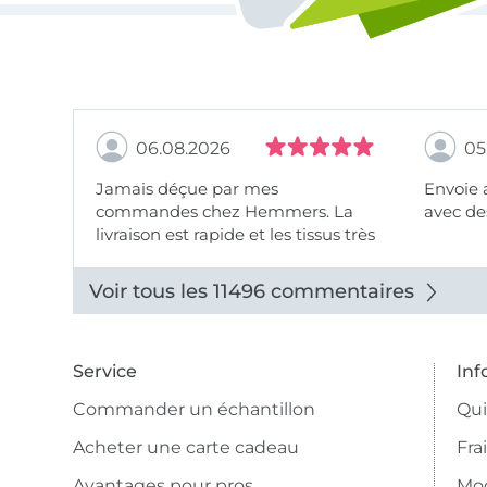
06.08.2026
05
Jamais déçue par mes
Envoie 
commandes chez Hemmers. La
avec des
livraison est rapide et les tissus très
beaux.
Voir tous les 11496 commentaires
Service
Inf
Commander un échantillon
Qu
Acheter une carte cadeau
Fra
Avantages pour pros
Mo