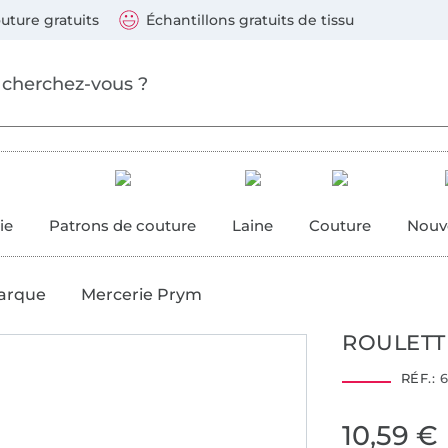
ller au contenu principal
Continuer la recherch
 suivants : Visa, Mastercard, Carte bleue, PayPal, Vire
uture gratuits
Échantillons gratuits de tissu
ure
 couture
ie
Patrons de couture
Laine
Couture
Nouv
arque
Mercerie Prym
ROULETT
RÉF.:
6
10,59 €