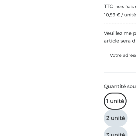
TTC
hors frais 
10,59 € / unit
Veuillez me 
article sera 
Votre adres
Quantité sou
1 unité
2 unité
3 unité