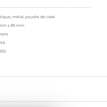
stique, métal, poudre de craie
mm x 85 mm
rpre
ité
950