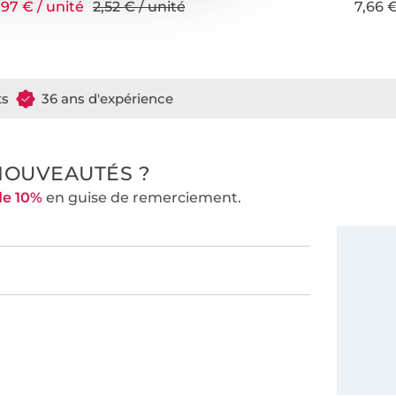
,97 € / unité
2,52 € / unité
7,66 €
ts
36 ans d'expérience
NOUVEAUTÉS ?
de 10%
en guise de remerciement.