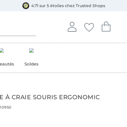
e
ment, Bancontact
4.71 sur 5 étoiles chez Trusted Shops
Se connecter à votre compt
Vous avez enregistré
Vous avez enr
Se connecter
Mes favoris
Mon pan
eautés
Soldes
E À CRAIE SOURIS ERGONOMIC
10950