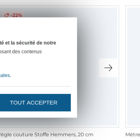
-22%
dité et la sécurité de notre
posant des contenus
gales
.
TOUT ACCEPTER
ègle couture Stoffe Hemmers, 20 cm
Mètre