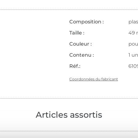
Composition :
pla
Taille :
49 
Couleur :
pou
Contenu :
1 un
Réf.:
610
Coordonnées du fabricant
Articles assortis