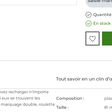
Saisie man
Quantité 
En stock
Tout savoir en un clin d’
uvez recharger n’importe
 eux se trouvent les
Composition :
pla
à marquage double, roulette
Taille :
81