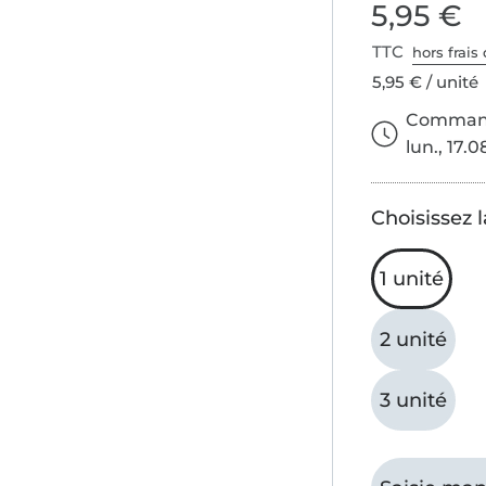
5,95 €
TTC
hors frais 
5,95 € / unité
Commande
lun., 17.0
Choisissez l
1 unité
2 unité
3 unité