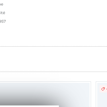
ne
ité
957