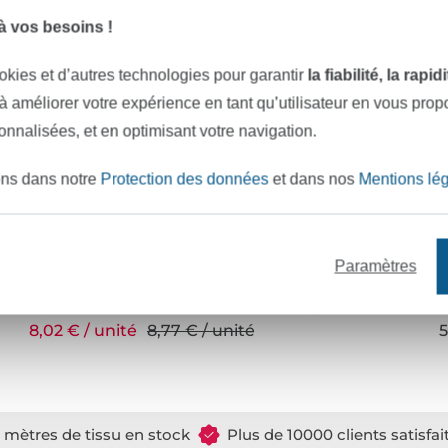
 vos besoins !
okies et d’autres technologies pour garantir
la fiabilité, la rapi
 à améliorer votre expérience en tant qu’utilisateur en vous pro
sonnalisées, et en optimisant votre navigation.
ons dans notre
Protection des données
et dans nos
Mentions lé
Paramètres
Prym Love Roulette à craie Stick ergonomic, menthe
C
8,02 € / unité
8,77 € / unité
5
e mètres de tissu en stock
Plus de 10000 clients satisfai