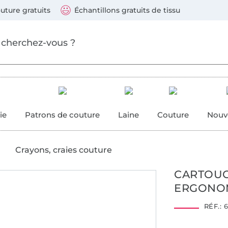
ller au contenu principal
Continuer la recherch
 suivants : Visa, Mastercard, Carte bleue, PayPal, Vire
uture gratuits
Échantillons gratuits de tissu
ure
 couture
ie
Patrons de couture
Laine
Couture
Nouv
Crayons, craies couture
CARTOUC
ERGONO
RÉF.:
6