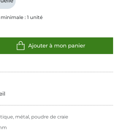
uelle
minimale : 1 unité
Ajouter à mon panier
œil
stique, métal, poudre de craie
 mm