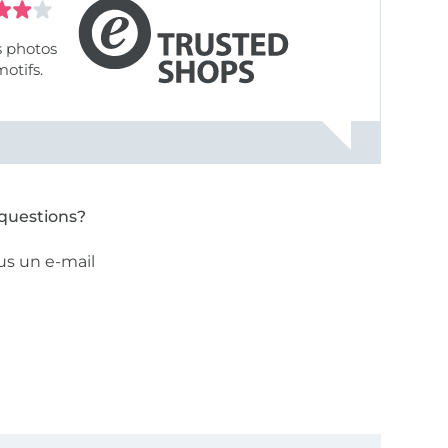
s photos
motifs.
questions?
us un e-mail