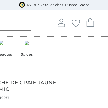
e
ment, Bancontact
4.71 sur 5 étoiles chez Trusted Shops
Se connecter à votre compt
Vous avez enregistré
Vous avez enr
Se connecter
Mes favoris
Mon pan
eautés
Soldes
HE DE CRAIE JAUNE
MIC
10957