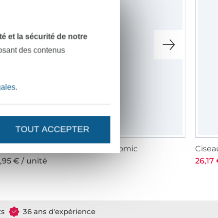
dité et la sécurité de notre
posant des contenus
gales
.
TOUT ACCEPTER
artouche de craie jaune ergonomic
Ciseau
,95 € / unité
26,17 
ts
36 ans d'expérience