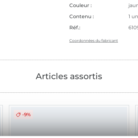
Couleur :
jau
Contenu :
1 un
Réf.:
610
Coordonnées du fabricant
Articles assortis
-9%