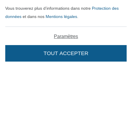
Vous trouverez plus d’informations dans notre
Protection des
données
et dans nos
Mentions légales
.
Paramètres
TOUT ACCEPTER
Passer à la boutique néerla
Passer à la boutiqu
Nederlands
Français
Deutsch