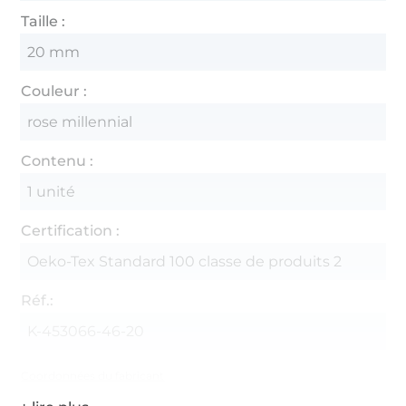
Taille :
20 mm
Couleur :
rose millennial
Contenu :
1 unité
Certification :
Oeko-Tex Standard 100 classe de produits 2
Réf.:
K-453066-46-20
Coordonnées du fabricant