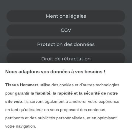
Passer à la boutique allemande
Mentions légales
CGV
Protection des données
Droit de rétractation
Nous adaptons vos données à vos besoins !
Contact
Tissus Hemmers
utilise des cookies et d’autres technologies
Rétractation de commande
pour garantir
la fiabilité, la rapidité et la sécurité de notre
site web
. Ils servent également à améliorer votre expérience
en tant qu’utilisateur en vous proposant des contenus
Trouvez plus d’idées
pertinents et des publicités personnalisées, et en optimisant
votre navigation.