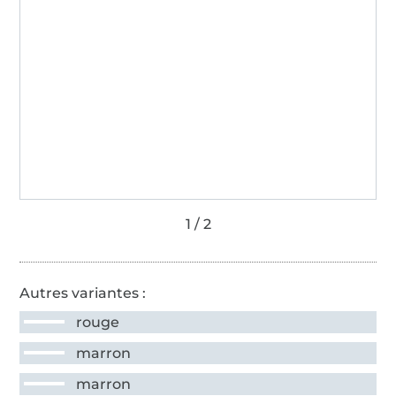
Autres variantes :
rouge
marron
marron