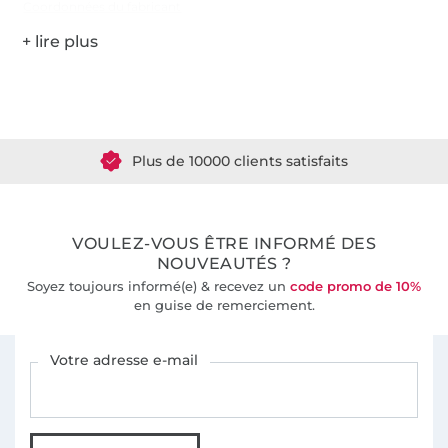
Coordonnées du fabricant
Plus de 1.8 millions de mètres de tissu en stock
Plus de 10000 clients satisfaits
36 ans d'expérience
VOULEZ-VOUS ÊTRE INFORMÉ DES
NOUVEAUTÉS ?
Soyez toujours informé(e) & recevez un
code promo de 10%
en guise de remerciement.
Vous êtes abonné à la newsletter de Tissus Hemmers.
Votre adresse e-mail