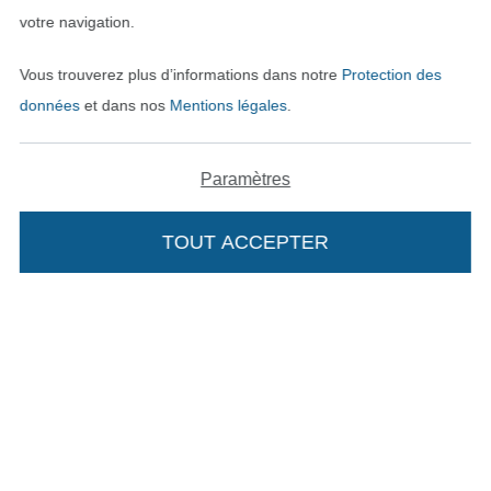
votre navigation.
Vous trouverez plus d’informations dans notre
Protection des
données
et dans nos
Mentions légales
.
Paramètres
TOUT ACCEPTER
Passer à la boutique néerla
Passer à la boutiqu
Nederlands
Français
Deutsch