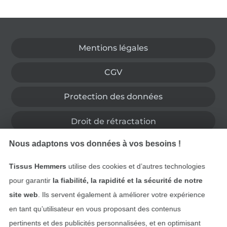
Passer à la boutique allemande
Mentions légales
CGV
Protection des données
Droit de rétractation
Nous adaptons vos données à vos besoins !
Contact
Tissus Hemmers
utilise des cookies et d’autres technologies
Rétractation de commande
pour garantir
la fiabilité, la rapidité et la sécurité de notre
site web
. Ils servent également à améliorer votre expérience
en tant qu’utilisateur en vous proposant des contenus
Trouvez plus d’idées
pertinents et des publicités personnalisées, et en optimisant