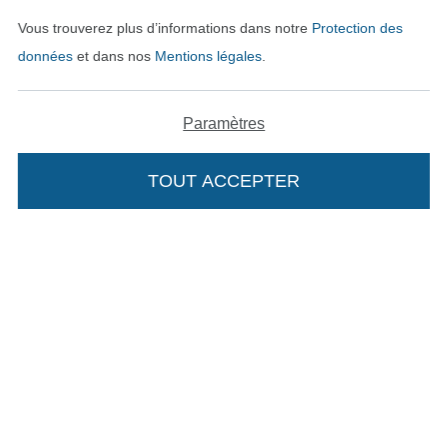
Vous trouverez plus d’informations dans notre
Protection des
données
et dans nos
Mentions légales
.
Paramètres
TOUT ACCEPTER
Passer à la boutique néerla
Passer à la boutiqu
Nederlands
Français
Deutsch