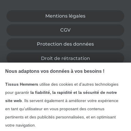
Passer à la boutique allemande
Mentions légales
CGV
Protection des données
Droit de rétractation
Nous adaptons vos données à vos besoins !
Contact
Tissus Hemmers
utilise des cookies et d’autres technologies
Rétractation de commande
pour garantir
la fiabilité, la rapidité et la sécurité de notre
site web
. Ils servent également à améliorer votre expérience
en tant qu’utilisateur en vous proposant des contenus
Trouvez plus d’idées
pertinents et des publicités personnalisées, et en optimisant
votre navigation.