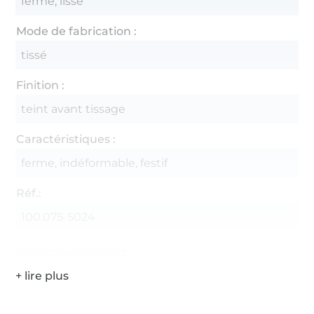
ferme, lisse
Mode de fabrication :
tissé
Finition :
teint avant tissage
Caractéristiques :
ferme, indéformable, festif
Réf.:
100.075-5024
Coordonnées du fabricant