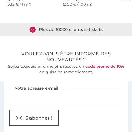
(3,12 € / 1 m²)
(2,50 € / 100 m)
Plus de 1.8 millions de mètres de tissu en stock
Plus de 10000 clients satisfaits
36 ans d'expérience
VOULEZ-VOUS ÊTRE INFORMÉ DES
NOUVEAUTÉS ?
Soyez toujours informé(e) & recevez un
code promo de 10%
en guise de remerciement.
Vous êtes abonné à la newsletter de Tissus Hemmers.
Votre adresse e-mail
S'abonner !