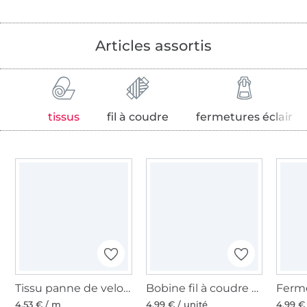
Articles assortis
tissus
fil à coudre
fermetures éclair
Tissu panne de velours, violet
Bobine fil à coudre Gütermann 200m polyester, (392) pourpre vif
4,53 € / m
4,99 € / unité
4,99 €