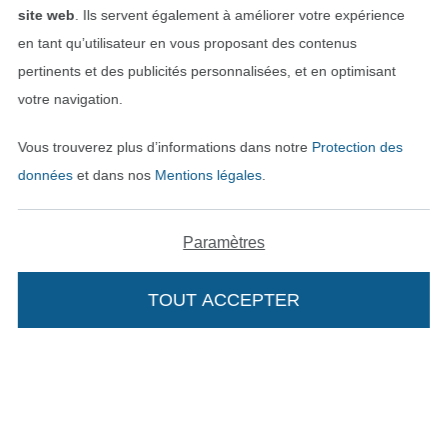
site web
. Ils servent également à améliorer votre expérience
Mentions légales
en tant qu’utilisateur en vous proposant des contenus
pertinents et des publicités personnalisées, et en optimisant
CGV
votre navigation.
Protection des données
Vous trouverez plus d’informations dans notre
Protection des
données
et dans nos
Mentions légales
.
Droit de rétractation
Contact
Paramètres
Rétractation de commande
TOUT ACCEPTER
Trouvez plus d’idées