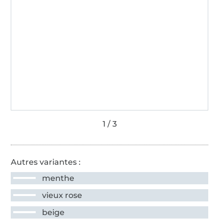
Autres variantes :
menthe
vieux rose
beige