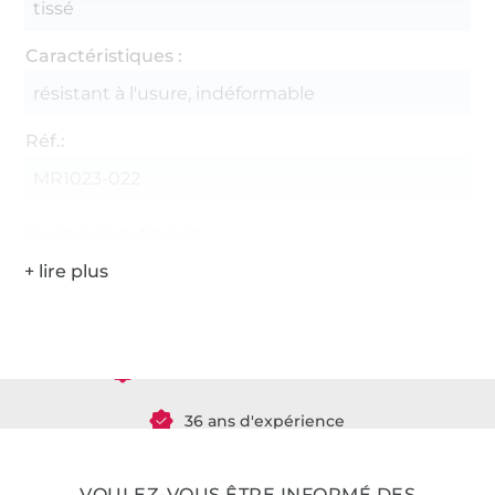
tissé
Caractéristiques :
résistant à l'usure, indéformable
Réf.:
MR1023-022
Coordonnées du fabricant
Plus de 1.8 millions de mètres de tissu en stock
Plus de 10000 clients satisfaits
VOULEZ-VOUS ÊTRE INFORMÉ DES
36 ans d'expérience