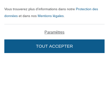
Vous trouverez plus d’informations dans notre
Protection des
données
et dans nos
Mentions légales
.
Nos partenaires logistiques
Paramètres
TOUT ACCEPTER
Passer à la boutique allemande
Mentions légales
CGV
Protection des données