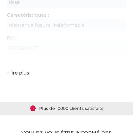
tissé
Caractéristiques :
résistant à l'usure, indéformable
Réf.:
MR1023-007
Coordonnées du fabricant
Plus de 1.8 millions de mètres de tissu en stock
Plus de 10000 clients satisfaits
36 ans d'expérience
VOULEZ-VOUS ÊTRE INFORMÉ DES