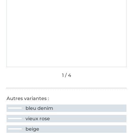
Autres variantes :
bleu denim
vieux rose
beige