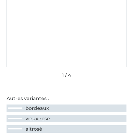
Autres variantes :
bordeaux
vieux rose
altrosé