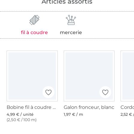
Articles assortis
fil à coudre
mercerie
Bobine fil à coudre Gütermann 200m polyester, (226) lie de vin
Galon fronceur, blanc
4,99 € / unité
1,97 € / m
2,52 €
(2,50 € / 100 m)
Plus de 1.8 millions de mètres de tissu en stock