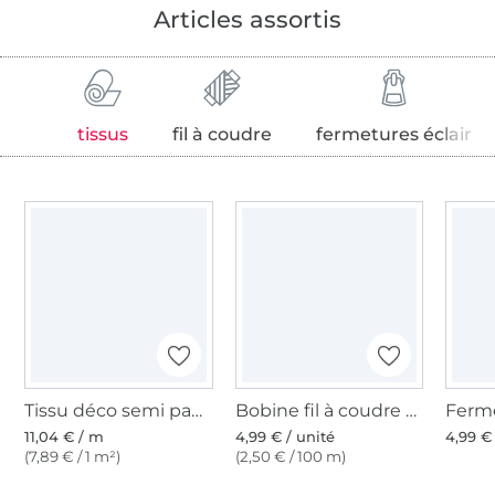
Articles assortis
tissus
fil à coudre
fermetures éclair
Tissu déco semi panama de décoration nature
Bobine fil à coudre Gütermann 200m polyester, (131) sable
11,04 € / m
4,99 € / unité
4,99 €
(7,89 € / 1 m²)
(2,50 € / 100 m)
Plus de 1.8 millions de mètres de tissu en stock