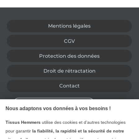
Passer à la boutique allemande
Mentions légales
CGV
Protection des données
Droit de rétractation
Contact
Rétractation de commande
Nous adaptons vos données à vos besoins !
Tissus Hemmers
utilise des cookies et d’autres technologies
Trouvez plus d’idées
pour garantir
la fiabilité, la rapidité et la sécurité de notre