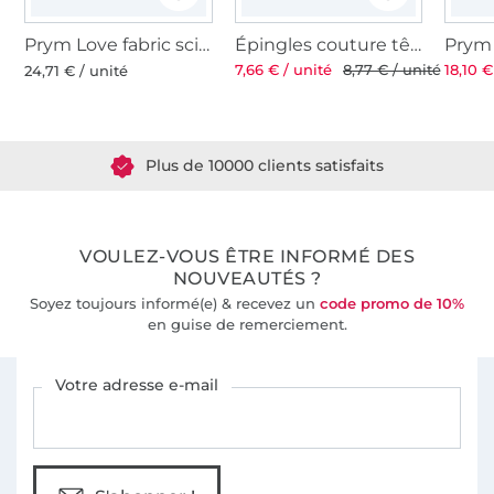
Prym Love fabric scissor 21 cm, rose fuchsia
Épingles couture têtes coeurs & papillons Prym, 50 pcs.
7,66 € / unité
8,77 € / unité
18,10 €
24,71 € / unité
Plus de 1.8 millions de mètres de tissu en stock
Plus de 10000 clients satisfaits
36 ans d'expérience
VOULEZ-VOUS ÊTRE INFORMÉ DES
NOUVEAUTÉS ?
Soyez toujours informé(e) & recevez un
code promo de 10%
en guise de remerciement.
Vous êtes abonné à la newsletter de Tissus Hemmers.
Votre adresse e-mail