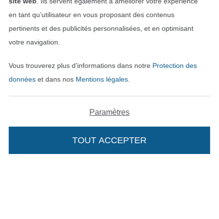
site web
. Ils servent également à améliorer votre expérience
en tant qu’utilisateur en vous proposant des contenus
pertinents et des publicités personnalisées, et en optimisant
votre navigation.
Vous trouverez plus d’informations dans notre
Protection des
données
et dans nos
Mentions légales
.
Paramètres
Passer à la boutique néerla
Passer à la boutiqu
Nederlands
Français
TOUT ACCEPTER
Deutsch