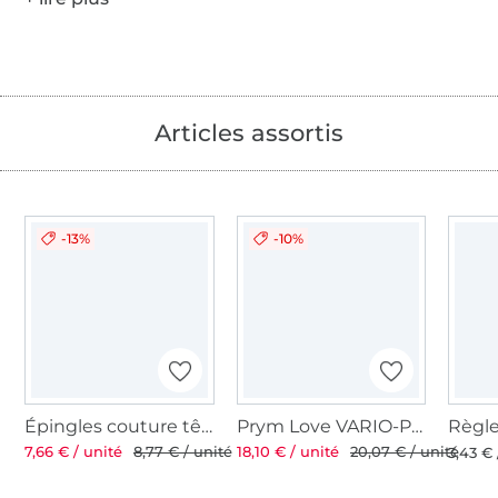
Articles assortis
-13%
-10%
Épingles couture têtes coeurs & papillons Prym, 50 pcs.
Prym Love VARIO-Pliers, rose fuchsia
7,66 € / unité
8,77 € / unité
18,10 € / unité
20,07 € / unité
3,43 € 
Plus de 1.8 millions de mètres de tissu en stock