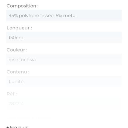
Composition :
95% polyfibre tissée, 5% métal
Longueur :
150cm
Couleur :
rose fuchsia
Contenu :
1 unité
Réf.:
282714
Coordonnées du fabricant