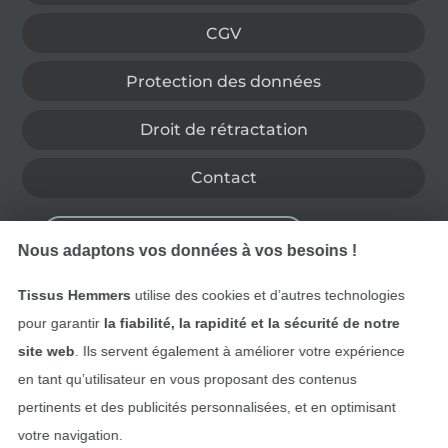
CGV
Protection des données
Droit de rétractation
Contact
Rétractation de commande
Nous adaptons vos données à vos besoins !
Tissus Hemmers
utilise des cookies et d’autres technologies
Trouvez plus d’idées
pour garantir
la fiabilité, la rapidité et la sécurité de notre
site web
. Ils servent également à améliorer votre expérience
en tant qu’utilisateur en vous proposant des contenus
pertinents et des publicités personnalisées, et en optimisant
votre navigation.