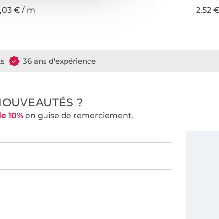
,03 € / m
2,52 
ts
36 ans d'expérience
NOUVEAUTÉS ?
de 10%
en guise de remerciement.