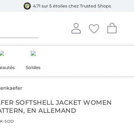
e
ment, Bancontact
4.71 sur 5 étoiles chez Trusted Shops
Se connecter à votre compt
Vous avez enregistré
Vous avez enr
Se connecter
Mes favoris
Mon pan
eautés
Soldes
denkaefer
FER SOFTSHELL JACKET WOMEN
ATTERN, EN ALLEMAND
K-SOD