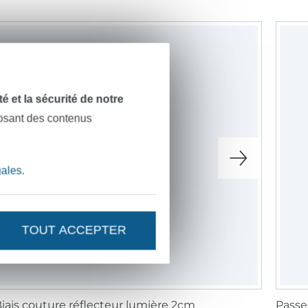
dité et la sécurité de notre
posant des contenus
gales
.
TOUT ACCEPTER
iais couture réflecteur lumière 2cm
Passep