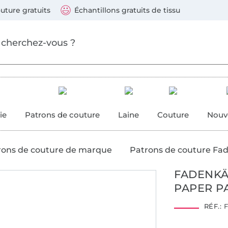
ller au contenu principal
Continuer la recherch
 suivants : Visa, Mastercard, Carte bleue, PayPal, Vire
uture gratuits
Échantillons gratuits de tissu
ure
 couture
ie
Patrons de couture
Laine
Couture
Nouv
rons de couture de marque
Patrons de couture Fa
FADENKÄ
PAPER P
RÉF.:
F