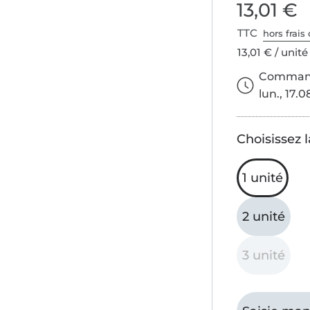
13,01 €
TTC
hors frais 
13,01 € / unité
Commande
lun., 17.0
Choisissez l
1 unité
2 unité
3 unité