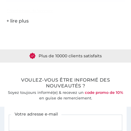
Coordonnées du fabricant
Plus de 1.8 millions de mètres de tissu en stock
Plus de 10000 clients satisfaits
36 ans d'expérience
VOULEZ-VOUS ÊTRE INFORMÉ DES
NOUVEAUTÉS ?
Soyez toujours informé(e) & recevez un
code promo de 10%
en guise de remerciement.
Vous êtes abonné à la newsletter de Tissus Hemmers.
Votre adresse e-mail