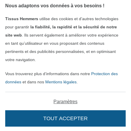
Trouvez plus d’idées
Nous adaptons vos données à vos besoins !
Tissus Hemmers
utilise des cookies et d’autres technologies
pour garantir
la fiabilité, la rapidité et la sécurité de notre
site web
. Ils servent également à améliorer votre expérience
en tant qu’utilisateur en vous proposant des contenus
pertinents et des publicités personnalisées, et en optimisant
votre navigation.
Vous trouverez plus d’informations dans notre
Protection des
Passer à la boutique néerla
Passer à la boutiqu
Nederlands
Français
données
et dans nos
Mentions légales
.
Deutsch
Paramètres
TOUT ACCEPTER