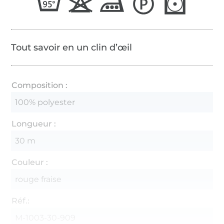
Tout savoir en un clin d’œil
Composition :
100% polyester
Longueur :
30 m
Couleur :
rouge fraise
Réf.:
M-1003-30-909