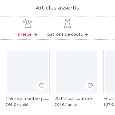
Articles assortis
mercerie
patrons de couture
Pelote aimantée pour épingles
20 Pinces couture, petite, multicolore
7,66 € / unité
7,01 € / unité
8,27 € 
Plus de 1.8 millions de mètres de tissu en stock