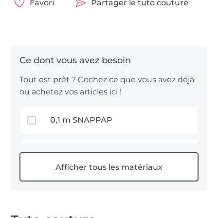
rapide qui peut être adapté à tout moment !
Favori
Partager le tuto couture
Nous vous souhaitons beaucoup de plaisir à les
réaliser !
Tout est prêt ? Cochez ce que vous avez déjà
ou achetez vos articles ici !
0,1 m SNAPPAP
Oeillets & rivets couture
1 m Stoffe