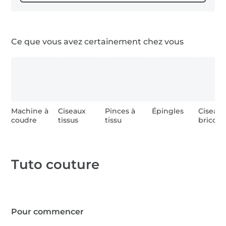
0,2 m tissu coton sergé (pointes)
Ce que vous avez certainement chez vous
0,2 m Vlieseline H640
0,2 m bandes Velcro boucles et
crochets
1 x ouate de rembourrage
Machine à
Ciseaux
Pinces à
Épingles
Ciseau
coudre
tissus
tissu
bricola
Tuto couture
Pour commencer