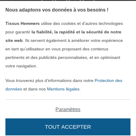
Nous adaptons vos données à vos besoins !
Tissus Hemmers
utilise des cookies et d’autres technologies
pour garantir
la fiabilité, la rapidité et la sécurité de notre
site web
. Ils servent également à améliorer votre expérience
en tant qu’utilisateur en vous proposant des contenus
pertinents et des publicités personnalisées, et en optimisant
Passer à la boutique néerla
Passer à la boutiqu
Nederlands
Français
votre navigation.
Vous trouverez plus d’informations dans notre
Protection des
Deutsch
données
et dans nos
Mentions légales
.
Paramètres
TOUT ACCEPTER