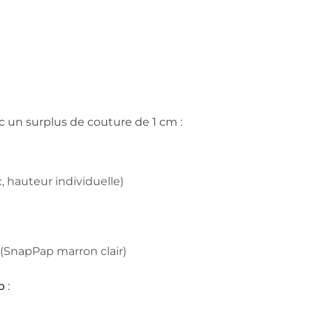
 un surplus de couture de 1 cm :
c, hauteur individuelle)
 (SnapPap marron clair)
p
: