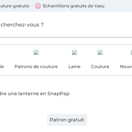
ller au contenu principal
Continuer la recherch
 suivants : Visa, Mastercard, Carte bleue, PayPal, Vire
uture gratuits
Échantillons gratuits de tissu
ure
 couture
ie
Patrons de couture
Laine
Couture
Nouv
re une lanterne en SnapPap
Patron gratuit