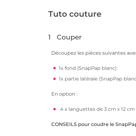
Tuto couture
1
Couper
Découpez les pièces suivantes avec
1x fond (SnapPap blanc)
1x partie latérale (SnapPap blan
En option :
4 x languettes de 3 cm x 12 cm
CONSEILS pour coudre le SnapPa