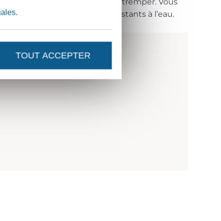
er le tracé avant de le mettre à tremper. Vous
gales
.
e à tampon ou des feutres résistants à l’eau.
TOUT ACCEPTER