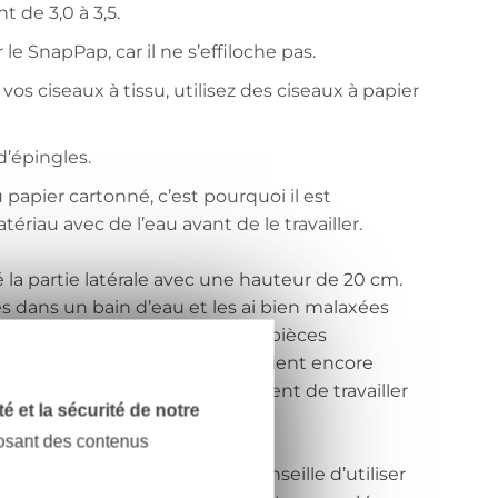
 de 3,0 à 3,5.
r le SnapPap, car il ne s’effiloche pas.
s ciseaux à tissu, utilisez des ciseaux à papier
 d’épingles.
papier cartonné, c’est pourquoi il est
riau avec de l’eau avant de le travailler.
 la partie latérale avec une hauteur de 20 cm.
ces dans un bain d’eau et les ai bien malaxées
les. Ensuite, j’ai tamponné les pièces
 les ai cousues lorsqu’elles étaient encore
iment la peine, car ils permettent de travailler
dité et la sécurité de notre
posant des contenus
 sur votre lanterne, je vous conseille d’utiliser