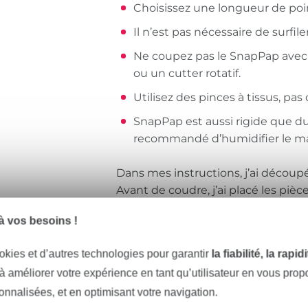
Choisissez une longueur de point
Il n’est pas nécessaire de surfile
Ne coupez pas le SnapPap avec vo
ou un cutter rotatif.
Utilisez des pinces à tissus, pas
SnapPap est aussi rigide que du 
recommandé d’humidifier le maté
Dans mes instructions, j’ai découpé
Avant de coudre, j’ai placé les piè
jusqu’à ce qu’elles soient bien soup
 vos besoins !
découpées avec un chiffon sec et je
humides. Ces conseils en valent vra
okies et d’autres technologies pour garantir
la fiabilité, la rapi
le SnapPap à merveille.
 à améliorer votre expérience en tant qu’utilisateur en vous pro
sonnalisées, et en optimisant votre navigation.
Si vous souhaitez réaliser un flocage