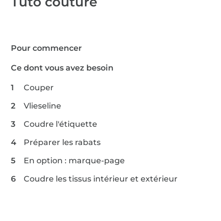
Tuto couture
0,1 m SnapPap
1 x film de transfer
Pour commencer
Ce dont vous avez besoin
Couper
Vlieseline
Coudre l'étiquette
Préparer les rabats
En option : marque-page
Coudre les tissus intérieur et extérieur