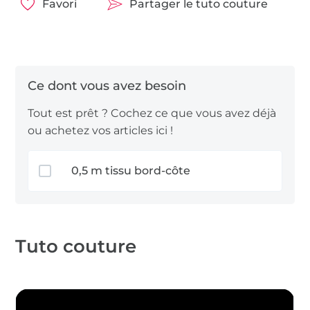
Nous vous souhaitons beaucoup de plaisir à
Favori
Partager le tuto couture
coudre !
Tout est prêt ? Cochez ce que vous avez déjà
ou achetez vos articles ici !
0,5 m tissu bord-côte
Tuto couture