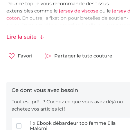
Pour ce top, je vous recommande des tissus
extensibles comme le
jersey de viscose
ou le
jersey 
coton
. En outre, la fixation pour bretelles de soutien-
gorge Prym est idéale, car grâce à celle-ci, vous pouv
cacher très facilement n’importe quel soutien-gorge
Lire la suite
sous un top !
Favori
Partager le tuto couture
Tout est prêt ? Cochez ce que vous avez déjà ou
achetez vos articles ici !
1 x Ebook débardeur top femme Ella
Malomi