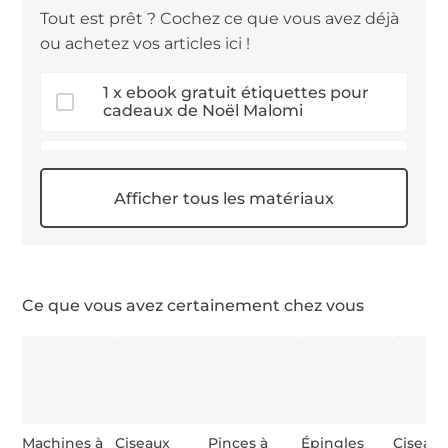
Tout est prêt ? Cochez ce que vous avez déjà
ou achetez vos articles ici !
1 x ebook gratuit étiquettes pour
cadeaux de Noël Malomi
0,2 m tissu lainage bouclette
1 x oeillet, 5mm
2 x points de renfort
Ce que vous avez certainement chez vous
thermocollants
0,1 m SnapPap
Machines à
Ciseaux
Pinces à
Épingles
Ciseau